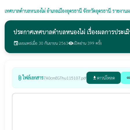
เทศบาลตำบลหนองไผ่
อำเภอเมืองอุดรธานี จังหวัดอุดรธานี
›
รายงานผ
ประกาศเทศบาลตำบลหนองไผ่ เรื่องผลการประเมิ
เผยแพร่เมื่อ 30 กันยายน 2563
เปิดอ่าน 399 ครั้ง
event
visibility
ไฟล์เอกสาร
attach_file
ดาวน์โหลด
7A0cmEGThu115107.pdf
file_download
lin