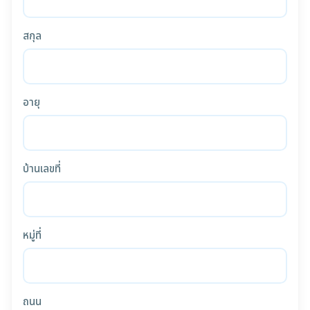
สกุล
อายุ
บ้านเลขที่
หมู่ที่
ถนน