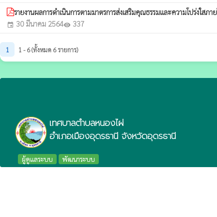
รายงานผลการดำเนินการตามมาตรการส่งเสริมคุณธรรมและความโปร่งใสภา
30 มีนาคม 2564
337
event
visibility
1
1 - 6 (ทั้งหมด 6 รายการ)
เทศบาลตำบลหนองไผ่
อำเภอเมืองอุดรธานี จังหวัดอุดรธานี
ผู้ดูแลระบบ
พัฒนาระบบ