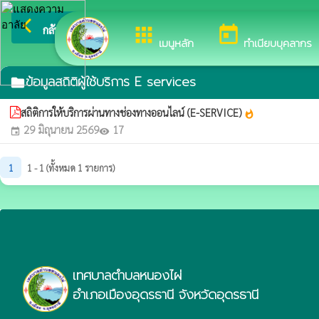
arrow_back_ios
ยินดีต้อนรับสู่เว็บไซต์ข
กลับเมนูหลัก
apps
today
เมนูหลัก
ทำเนียบบุคลากร
ข้อมูลสถิติผู้ใช้บริการ E services
folder
สถิติการให้บริการผ่านทางช่องทางออนไลน์ (E-SERVICE)
whatshot
29 มิถุนายน 2569
17
event
visibility
1
1 - 1 (ทั้งหมด 1 รายการ)
เทศบาลตำบลหนองไผ่
อำเภอเมืองอุดรธานี จังหวัดอุดรธานี