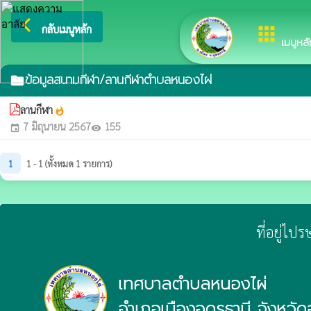
arrow_back_ios
ยินดีต้อนรับสู่เว็บไซต์
กลับเมนูหลัก
apps
เมนูหลั
ข้อมูลสนามกีฬา/ลานกีฬาตำบลหนองไผ่
folder
ลานกีฬา
whatshot
7 มิถุนายน 2567
155
event
visibility
1
1 - 1 (ทั้งหมด 1 รายการ)
ที่อยู่ไป
เทศบาลตำบลหนองไผ่
อำเภอเมืองอุดรธานี จังหวัด