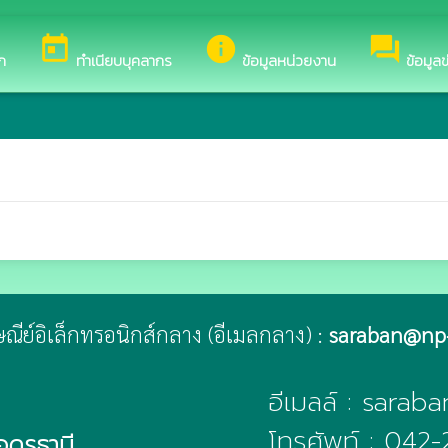
ของ เทศบาลตำบลหนองไผ่
today
info
forum
ก
ทำเนียบบุคลากร
ข้อมูลหน่วยงาน
ข้อมูล
รษณีย์อิเล็กทรอนิกส์กลาง (อีเมลกลาง) :
saraban@np-
อีเมลล์ : sara
โทรศัพท์ : 042
อุดรธานี