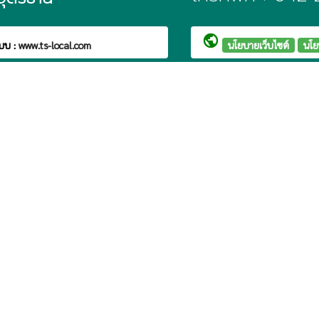
public
บบ :
www.ts-local.com
นโยบายเว็บไซต์
นโย