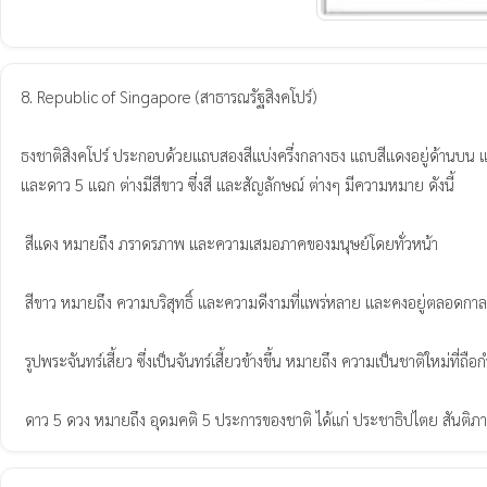
8. Republic of Singapore (สาธารณรัฐสิงคโปร์)

ธงชาติสิงคโปร์ ประกอบด้วยแถบสองสีแบ่งครึ่งกลางธง แถบสีแดงอยู่ด้านบน แถบสี
และดาว 5 แฉก ต่างมีสีขาว ซึ่งสี และสัญลักษณ์ ต่างๆ มีความหมาย ดังนี้

 สีแดง หมายถึง ภราดรภาพ และความเสมอภาคของมนุษย์โดยทั่วหน้า

 สีขาว หมายถึง ความบริสุทธิ์ และความดีงามที่แพร่หลาย และคงอยู่ตลอดกาล

 รูปพระจันทร์เสี้ยว ซึ่งเป็นจันทร์เสี้ยวข้างขึ้น หมายถึง ความเป็นชาติใหม่ที่ถือกำเนิดขึ้น

 ดาว 5 ดวง หมายถึง อุดมคติ 5 ประการของชาติ ได้แก่ ประชาธิปไตย สันต