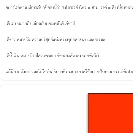
อย่างไรก็ตาม มีการเรียกชื่อธงนี้ว่า ธงไตรรงค์ (ไตร = สาม, รงค์ = สี) เนื่
 สีแดง หมายถึง เลือดอันยอมพลีให้แก่ชาติ

 สีขาว หมายถึง ความบริสุทธิ์แห่งพระพุทธศาสนา และธรรมะ

 สีน้ำเงิน หมายถึง สีส่วนพระองค์ขององค์พระมหากษัตริย์

แม้นิยามดังกล่าวจะไม่ใช่คำอธิบายที่ทรงประกาศใช้อย่างเป็นทางการ แต่ทั้งสา