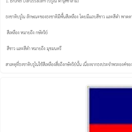
1. Brunei Darussalam (บรูไน ดารุสซาลาม)

ธงชาติบรูไน ลักษณะของธงชาติมีพื้นสีเหลือง โดยมีแถบสีขาว และสีดำ พาดตาม
 สีเหลือง หมายถึง กษัตริย์

 สีขาว และสีดำ หมายถึง มุขมนตรี

สาเหตุที่ธงชาติบรูไนใช้สีเหลืองสื่อถึงกษัตริย์นั้น เนื่องจากธงประจำพระองค์ของ