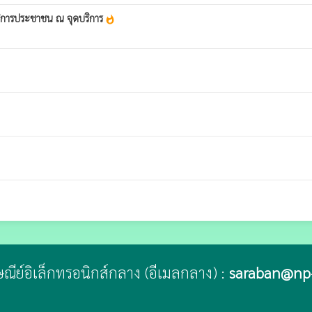
ิการประชาชน ณ จุดบริการ
whatshot
รษณีย์อิเล็กทรอนิกส์กลาง (อีเมลกลาง) :
saraban@np-