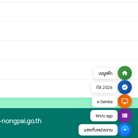
home
เมนูหลัก
verified
ITA 2026
desktop_windows
e-Service
view_list
ระบบ egp
nongpai.go.th
แชทกับหน่วยงาน