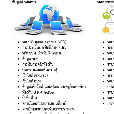
ข้อมูลสารสนเทศ
ระบบสารส
ระบบข้อมูลกลาง อปท. (INFO)
ระบบ
การประเมินประสิทธิภาพ อปท.
ระบ
รหัส อปท. สำหรับ ฝึกอบรม
ระบบ
ข้อมูล อปท.
ระบ
การเงินการคลังท้องถิ่น
ระบบ
บทความและเกร็ดความรู้
ระบบ
เว็บไซต์ สถจ./สถอ.
ระบบ
เว็บไซต์ อปท.
ระบบ
ข้อมูลเพื่อจัดทำแผนพัฒนาเศรษฐกิจพอเพียง
อปท
ท้องถิ่น ปี พ.ศ. ๒๕๖๑
ระบบ
น้ำคือชีวิต
ระบบ
ดาวน์โหลดโปรแกรมแผนที่ภาษี
ฝากข
ดาวน์โหลดแบบฟอร์มเอกสารราชการ